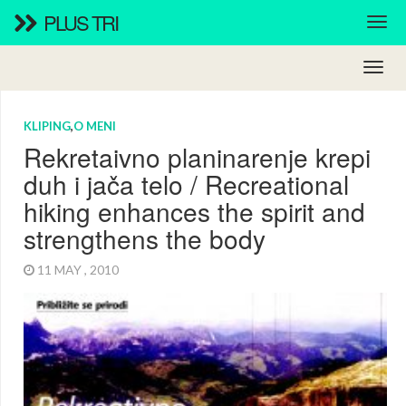
PLUS TRI
KLIPING
,
O MENI
Rekretaivno planinarenje krepi
duh i jača telo / Recreational
hiking enhances the spirit and
strengthens the body
11 MAY , 2010