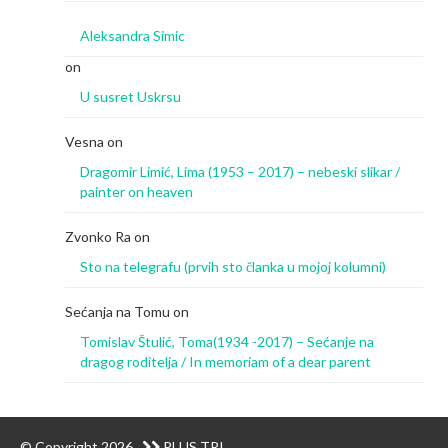
Aleksandra Simic
on
U susret Uskrsu
Vesna
on
Dragomir Limić, Lima (1953 – 2017) – nebeski slikar /
painter on heaven
Zvonko Ra
on
Sto na telegrafu (prvih sto članka u mojoj kolumni)
Sećanja na Tomu
on
Tomislav Štulić, Toma(1934 -2017) – Sećanje na
dragog roditelja / In memoriam of a dear parent
© Copyright 2026
PLUS TRI