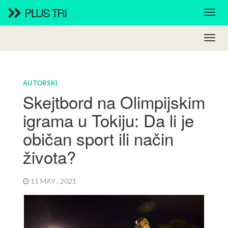
PLUS TRI
AUTORSKI
Skejtbord na Olimpijskim
igrama u Tokiju: Da li je
običan sport ili način
života?
11 MAY , 2021