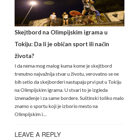
Skejtbord na Olimpijskim igrama u
Tokiju: Da li je običan sport ili način
života?
I da nema mog malog kuma kome je skejtbord
trenutno najvažnija stvar u životu, verovatno se ne
bih setio da skejborderi nastupaju prvi put u Tokiju
na Olimpijskim igrama. U stvari to je izgleda
iznenađenje i za same bordere. Suštinski toliko malo
znamo o sportu koji je izborio mesto na
Olimpijskim i…
LEAVE A REPLY