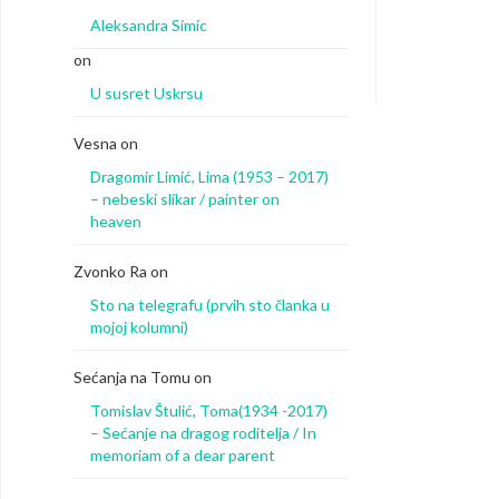
Aleksandra Simic
on
U susret Uskrsu
Vesna
on
Dragomir Limić, Lima (1953 – 2017)
– nebeski slikar / painter on
heaven
Zvonko Ra
on
Sto na telegrafu (prvih sto članka u
mojoj kolumni)
Sećanja na Tomu
on
Tomislav Štulić, Toma(1934 -2017)
– Sećanje na dragog roditelja / In
memoriam of a dear parent