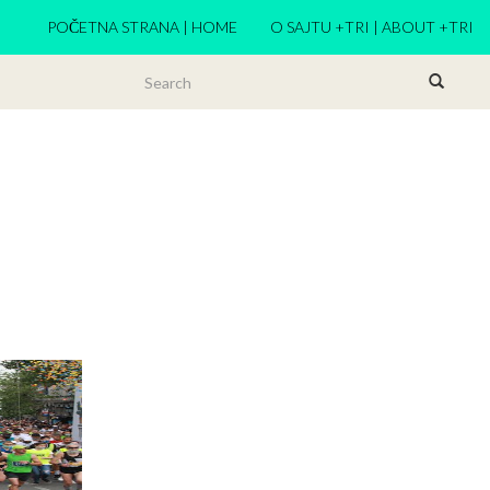
POČETNA STRANA | HOME
O SAJTU +TRI | ABOUT +TRI