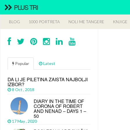
PLUS TRI
BLOG
1000 PORTRETA
NOLI ME TANGERE
KNJIGE
Popular
Latest
DA LI JE PILETINA ZAISTA NAJBOLJI
IZBOR?
8 Oct , 2018
DIARY IN THE TIME OF
CORONA OF ROBERT
AND NENAD – DAYS 1 –
50
17 May , 2020