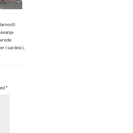
larnosti
navanja
ovrede.
r i sardnici,
ked
*