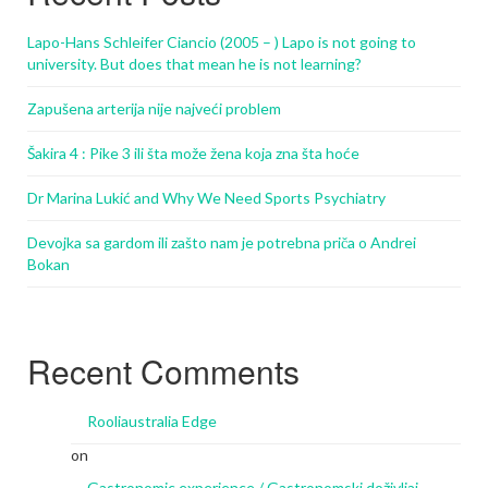
Lapo-Hans Schleifer Ciancio (2005 – ) Lapo is not going to
university. But does that mean he is not learning?
Zapušena arterija nije najveći problem
Šakira 4 : Pike 3 ili šta može žena koja zna šta hoće
Dr Marina Lukić and Why We Need Sports Psychiatry
Devojka sa gardom ili zašto nam je potrebna priča o Andrei
Bokan
Recent Comments
Rooliaustralia Edge
on
Gastronomic experience / Gastronomski doživljaj