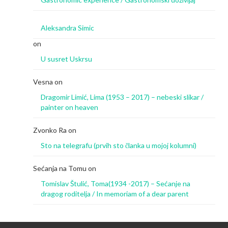
Aleksandra Simic
on
U susret Uskrsu
Vesna
on
Dragomir Limić, Lima (1953 – 2017) – nebeski slikar /
painter on heaven
Zvonko Ra
on
Sto na telegrafu (prvih sto članka u mojoj kolumni)
Sećanja na Tomu
on
Tomislav Štulić, Toma(1934 -2017) – Sećanje na
dragog roditelja / In memoriam of a dear parent