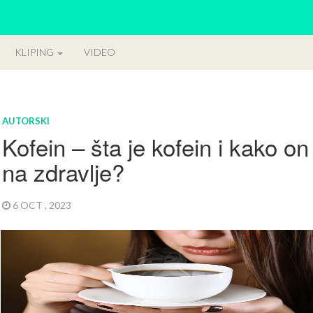
KLIPING
VIDEO
AUTORSKI
Kofein – šta je kofein i kako on
na zdravlje?
6 OCT , 2023