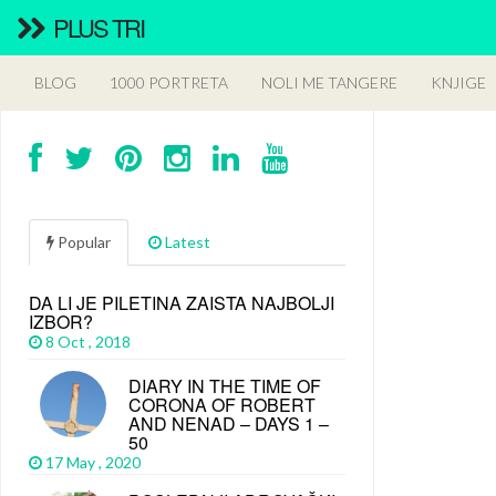
PLUS TRI
BLOG
1000 PORTRETA
NOLI ME TANGERE
KNJIGE
Popular
Latest
DA LI JE PILETINA ZAISTA NAJBOLJI
IZBOR?
8 Oct , 2018
DIARY IN THE TIME OF
CORONA OF ROBERT
AND NENAD – DAYS 1 –
50
17 May , 2020