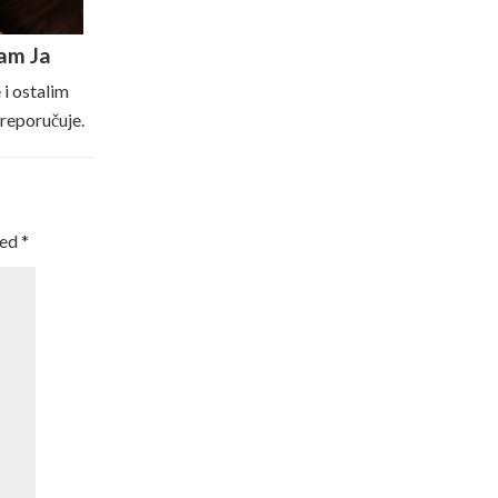
Sam Ja
 i ostalim
preporučuje.
ked
*