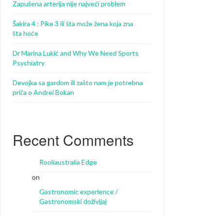
Zapušena arterija nije najveći problem
Šakira 4 : Pike 3 ili šta može žena koja zna
šta hoće
Dr Marina Lukić and Why We Need Sports
Psychiatry
Devojka sa gardom ili zašto nam je potrebna
priča o Andrei Bokan
Recent Comments
Rooliaustralia Edge
on
Gastronomic experience /
Gastronomski doživljaj