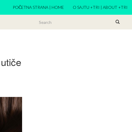
POČETNA STRANA | HOME
O SAJTU +TRI | ABOUT +TRI
 utiče