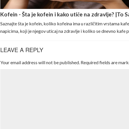
Kofein - Šta je kofein i kako utiče na zdravlje? |To 
Saznajte šta je kofein, koliko kofeina ima u različitim vrstama kafe
napicima, koji je njegov uticaj na zdravlje i koliko se dnevno kafe 
LEAVE A REPLY
Your email address will not be published.
Required fields are mar