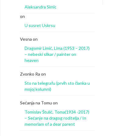
Aleksandra Simic
on
U susret Uskrsu
Vesna
on
Dragomir Limić, Lima (1953 – 2017)
– nebeski slikar / painter on
heaven
Zvonko Ra
on
Sto na telegrafu (prvih sto članka u
mojoj kolumni)
Sećanja na Tomu
on
Tomislav Štulić, Toma(1934 -2017)
– Sećanje na dragog roditelja / In
memoriam of a dear parent