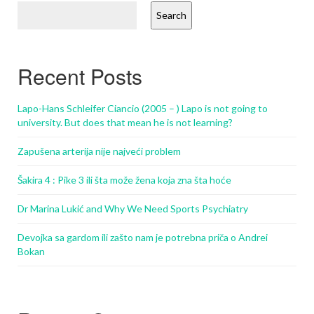
Search
Recent Posts
Lapo-Hans Schleifer Ciancio (2005 – ) Lapo is not going to
university. But does that mean he is not learning?
Zapušena arterija nije najveći problem
Šakira 4 : Pike 3 ili šta može žena koja zna šta hoće
Dr Marina Lukić and Why We Need Sports Psychiatry
Devojka sa gardom ili zašto nam je potrebna priča o Andrei
Bokan