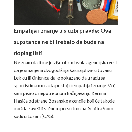
Empatija i znanje u službi pravde: Ova
supstanca ne bi trebalo da bude na
doping listi
Ne znam da li me je više obradovala agencijska vest
da je smanjena dvogodišnja kazna plivaču Jovanu
Lekiću ili činjenica da je pokazano da u radu sa
sportistima mora da postoji i empatija i znanje. Već
sam pisao o nepotrebnom kažnjavanju Kerima
Hasića od strane Bosanske agencije koji će takođe
možda završiti sličnom presudom na Arbitražnom
sudu u Lozani (CAS).