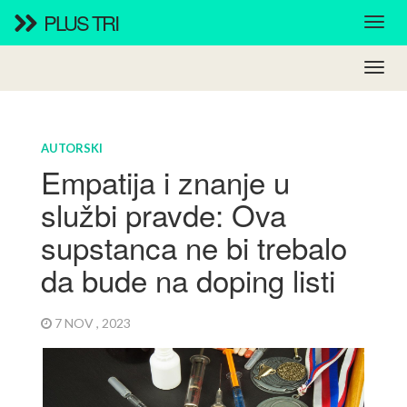
PLUS TRI
AUTORSKI
Empatija i znanje u
službi pravde: Ova
supstanca ne bi trebalo
da bude na doping listi
7 NOV , 2023