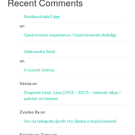
Recent Comments
Rooliaustralia Edge
on
Gastronomic experience / Gastronomski doživljaj
Aleksandra Simic
on
U susret Uskrsu
Vesna
on
Dragomir Limić, Lima (1953 – 2017) – nebeski slikar /
painter on heaven
Zvonko Ra
on
Sto na telegrafu (prvih sto članka u mojoj kolumni)
Sećanja na Tomu
on