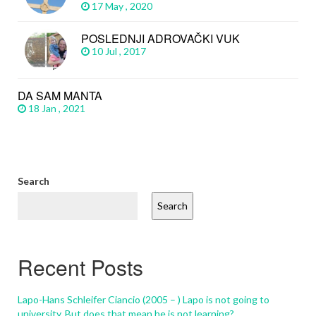
17 May , 2020
POSLEDNJI ADROVAČKI VUK
10 Jul , 2017
DA SAM MANTA
18 Jan , 2021
Search
Search
Recent Posts
Lapo-Hans Schleifer Ciancio (2005 – ) Lapo is not going to
university. But does that mean he is not learning?