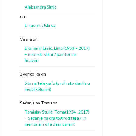
Aleksandra Simic
on
U susret Uskrsu
Vesna
on
Dragomir Limić, Lima (1953 – 2017)
– nebeski slikar / painter on
heaven
Zvonko Ra
on
Sto na telegrafu (prvih sto članka u
mojoj kolumni)
Sećanja na Tomu
on
Tomislav Štulić, Toma(1934 -2017)
– Sećanje na dragog roditelja / In
memoriam of a dear parent