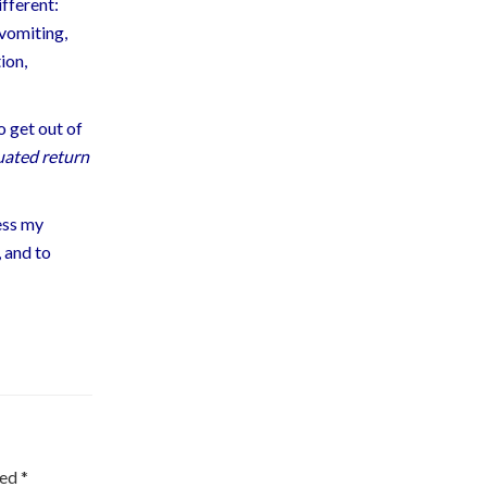
fferent:
 vomiting,
ion,
o get out of
ated return
ress my
, and to
ked
*