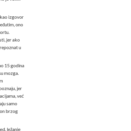
a kao izgovor
 Međutim, ono
ortu.
i, jer ako
prepoznat u
čno 15 godina
esu mozga.
im
oznaju, jer
acijama, već
taju samo
kon brzog
ed, ležanje