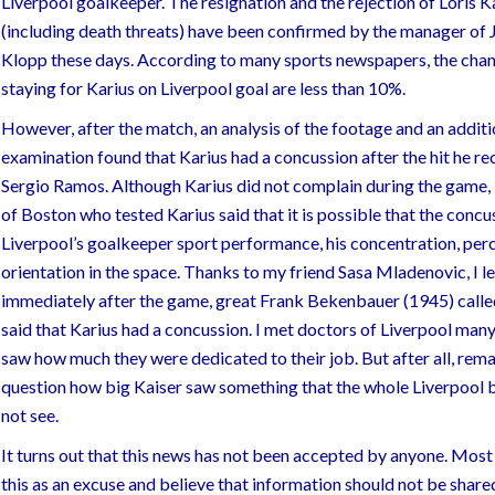
Liverpool goalkeeper. The resignation and the rejection of Loris K
(including death threats) have been confirmed by the manager of 
Klopp these days. According to many sports newspapers, the chan
staying for Karius on Liverpool goal are less than 10%.
However, after the match, an analysis of the footage and an additi
examination found that Karius had a concussion after the hit he r
Sergio Ramos. Although Karius did not complain during the game,
of Boston who tested Karius said that it is possible that the concu
Liverpool’s goalkeeper sport performance, his concentration, per
orientation in the space. Thanks to my friend Sasa Mladenovic, I l
immediately after the game, great Frank Bekenbauer (1945) call
said that Karius had a concussion. I met doctors of Liverpool man
saw how much they were dedicated to their job. But after all, rema
question how big Kaiser saw something that the whole Liverpool 
not see.
It turns out that this news has not been accepted by anyone. Most
this as an excuse and believe that information should not be share