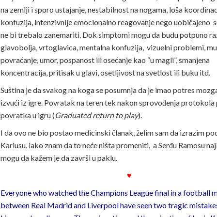
na zemlji i sporo ustajanje, nestabilnost na nogama, loša koordinac
konfuzija, intenzivnije emocionalno reagovanje nego uobičajeno su
ne bi trebalo zanemariti. Dok simptomi mogu da budu potpuno razl
glavobolja, vrtoglavica, mentalna konfuzija, vizuelni problemi, muč
povraćanje, umor, pospanost ili osećanje kao “u magli”, smanjena
koncentracija, pritisak u glavi, osetljivost na svetlost ili buku itd.
Suština je da svakog na koga se posumnja da je imao potres mozg
izvući iz igre. Povratak na teren tek nakon sprovođenja protokol
povratka u igru (
Graduated return to play
).
I da ovo ne bio postao medicinski članak, želim sam da izrazim p
Kariusu, iako znam da to neće ništa promeniti, a Serđu Ramosu naj
mogu da kažem je da završi u paklu.
♥
Everyone who watched the Champions League final in a football 
between Real Madrid and Liverpool have seen two tragic mistake