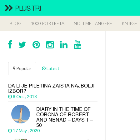
PLUS TRI
BLOG
1000 PORTRETA
NOLI ME TANGERE
KNJIGE
Popular
Latest
DA LI JE PILETINA ZAISTA NAJBOLJI
IZBOR?
8 Oct , 2018
DIARY IN THE TIME OF
CORONA OF ROBERT
AND NENAD – DAYS 1 –
50
17 May , 2020