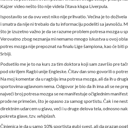
Kajzer video nešto što nije videla čitava klupa Liverpula.
Ispostavilo se da ovu vest niko nije prihvatio. Većina je to doživel
i smatra da nije ni trebalo da tu informaciju podeliti sa javnošću.
što je izuzetno važno je da se razume problem potresa mozga u sp
Verovatno zbog neznanja mi nemamo mnogo iskustva u ovoj oblast
potres mozga nije prepoznat na finalu Lige šampiona, kao će biti 
Srbiji.
Podsetilo me je to na kurs za tim doktora koji sam završio pre ta
pod okriljem Ragbi unije Engleske. Čitav dan smo govorili o potr
Na moj komentar da u ragbiju ima potresa mozga, ali da ih u drug
sportovima uglavnom nema. Odgovor je bio da ih ima ali se ne prep
najveći broj potresa mozga se ne manifestuje očiglednim manifest
prođe ne primećen, što je opasno za samog sportistu. Čak i ne nes
direktnim udarcem u glavu, veći i u druge delova tela, odnosno na
pokreta glave, tzv.
whiplash
.
Činjenica je da u samo 10% sportista gubi svest, ali da prazan pogl