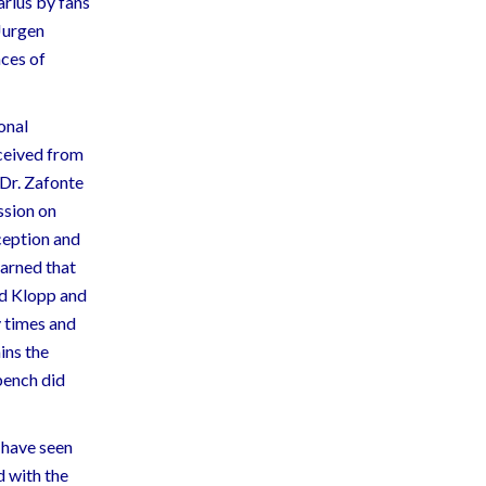
arius by fans
Jurgen
ces of
onal
eceived from
 Dr. Zafonte
ssion on
ception and
earned that
ed Klopp and
y times and
ins the
bench did
 have seen
d with the