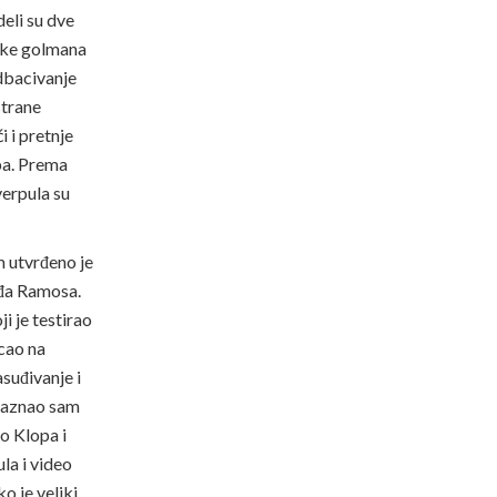
deli su dve
ške golmana
dbacivanje
strane
i i pretnje
pa. Prema
erpula su
 utvrđeno je
rđa Ramosa.
i je testirao
cao na
suđivanje i
 saznao sam
o Klopa i
la i video
o je veliki