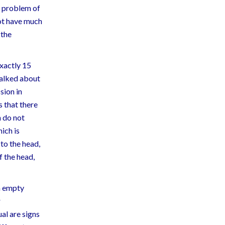
e problem of
not have much
 the
xactly 15
talked about
sion in
s that there
n do not
ich is
 to the head,
f the head,
an empty
r
al are signs