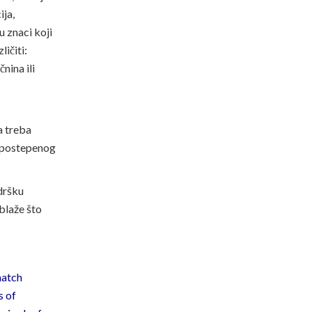
ija,
 znaci koji
ičiti:
nina ili
a treba
a postepenog
odršku
blaže što
match
s of