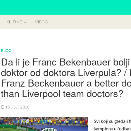
KLIPING
VIDEO
BLOG
Da li je Franc Bekenbauer bolji
doktor od doktora Liverpula? / 
Franz Beckenbauer a better do
than Liverpool team doctors?
15 JUL , 2018
Svi koji su gledali f
šampionu u fudbal