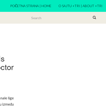
POČETNA STRANA | HOME
O SAJTU +TRI | ABOUT +TRI
Is
ctor
inale lige
u između