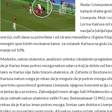
Reala i Liverpula
vi
katastrofalne gre
Liverpula. Muk i o
Lorisa Kairusa od 
navijača (uključujuć
smrću), ovih dana su potvrđene i od strane menadžera Jirgena Klo
mnogim sportskim novinama šanse za ostanak Kariusa na golu Liv
manje od 10%.
Međutim, nakon utakmice, analizom snimka i dodatnim pregledom
da je Karius imao potres mozga nakon udarca koji je dobio od Se
Iako se Karius nije žalio tokom utakmice, dr Zafonte iz Bostona koj
Kariusa nakon svega je rekao da je moguće da je potres mozga uti
sportsku sposobnost golmana Liverpula, njegovu koncentraciju, ra
orjentaciju u prostoru. Zahvaljujući mom drugu Saši Mladenoviću
da je odmah nakon utakmice veliki Franc Bekenabauer (1945) zva
rekao da je Karius imao potres mozga. Sretao sam doktora Liverpu
koliko su posvećeni svom poslu. Ali nakon svega ostaje pitanje kak